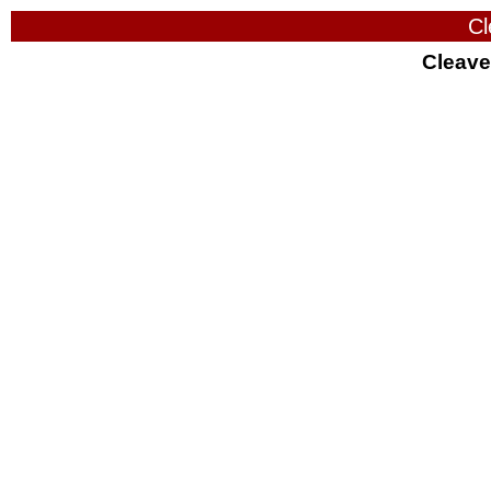
Cl
Cleave